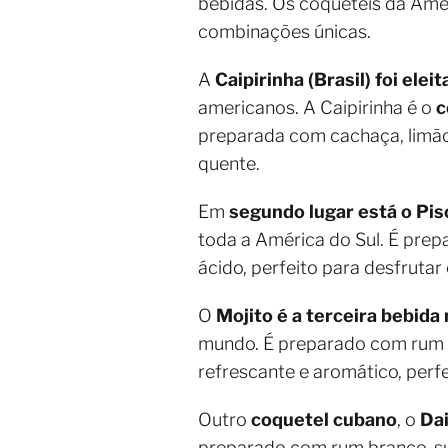
bebidas. Os coquetéis da Amér
combinações únicas.
A
Caipirinha (Brasil) foi ele
americanos. A Caipirinha é o
c
preparada com cachaça, limão,
quente.
Em
segundo lugar está o Pis
toda a América do Sul. É prep
ácido, perfeito para desfrutar
O
Mojito
é a terceira bebida
mundo. É preparado com rum br
refrescante e aromático, perf
Outro
coquetel cubano
, o
Dai
preparado com rum branco, suc