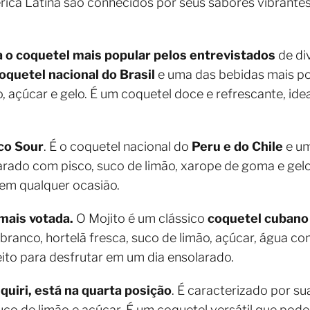
ica Latina são conhecidos por seus sabores vibrantes,
ita o coquetel mais popular pelos entrevistados
de div
oquetel nacional do Brasil
e uma das bebidas mais po
 açúcar e gelo. É um coquetel doce e refrescante, ide
co Sour
. É o coquetel nacional do
Peru e do Chile
e u
arado com pisco, suco de limão, xarope de goma e gelo
 em qualquer ocasião.
 mais votada.
O Mojito é um clássico
coquetel cuban
anco, hortelã fresca, suco de limão, açúcar, água co
eito para desfrutar em um dia ensolarado.
quiri, está na quarta posição
. É caracterizado por su
o de limão e açúcar. É um coquetel versátil que pode