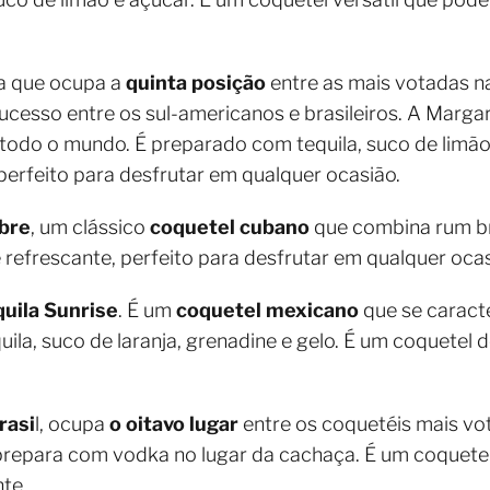
a que ocupa a
quinta posição
entre as mais votadas n
cesso entre os sul-americanos e brasileiros. A Marga
odo o mundo. É preparado com tequila, suco de limão, l
perfeito para desfrutar em qualquer ocasião.
bre
, um clássico
coquetel cubano
que combina rum b
 refrescante, perfeito para desfrutar em qualquer ocas
quila Sunrise
. É um
coquetel mexicano
que se caract
ila, suco de laranja, grenadine e gelo. É um coquetel d
rasi
l, ocupa
o oitavo lugar
entre os coquetéis mais vo
 prepara com vodka no lugar da cachaça. É um coquetel
te.