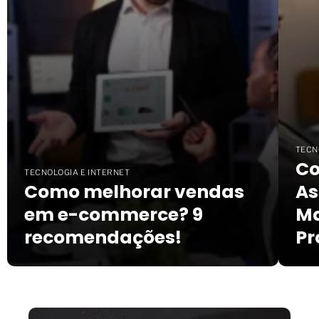
TECN
Co
TECNOLOGIA E INTERNET
Como melhorar vendas
As
em e-commerce? 9
Ma
recomendações!
Pr