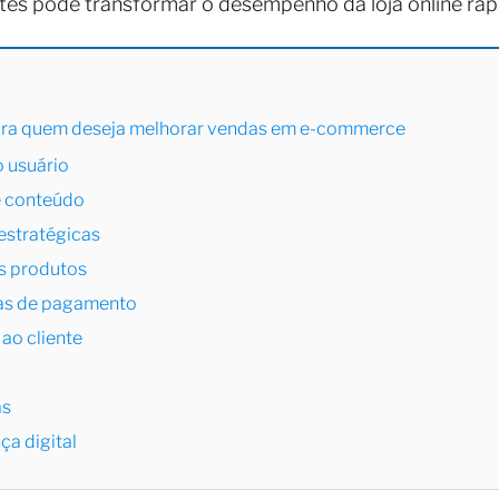
entes pode transformar o desempenho da loja online r
ara quem deseja melhorar vendas em e-commerce
o usuário
e conteúdo
estratégicas
os produtos
mas de pagamento
 ao cliente
as
ça digital