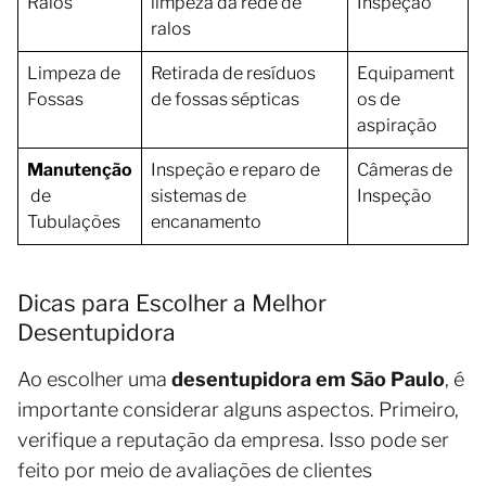
Ralos
limpeza da rede de
Inspeção
ralos
Limpeza de
Retirada de resíduos
Equipament
Fossas
de fossas sépticas
os de
aspiração
Manutenção
Inspeção e reparo de
Câmeras de
de
sistemas de
Inspeção
Tubulações
encanamento
Dicas para Escolher a Melhor
Desentupidora
Ao escolher uma
desentupidora em São Paulo
, é
importante considerar alguns aspectos. Primeiro,
verifique a reputação da empresa. Isso pode ser
feito por meio de avaliações de clientes