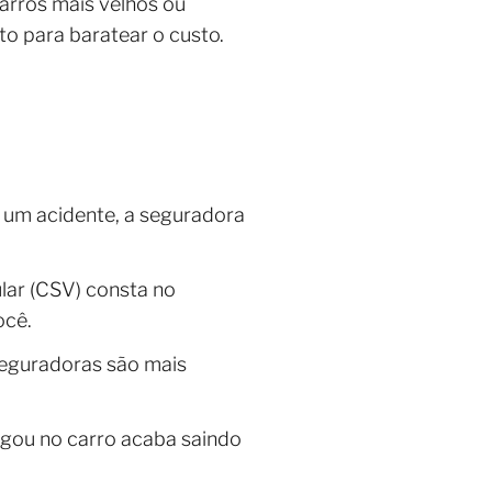
arros mais velhos ou
o para baratear o custo.
r um acidente, a seguradora
lar (CSV) consta no
ocê.
eguradoras são mais
agou no carro acaba saindo