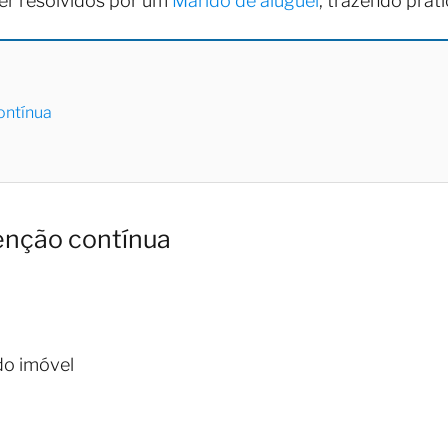
er resolvidos por um
Marido de aluguel
, trazendo prati
ontínua
enção contínua
do imóvel