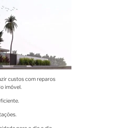
uzir custos com reparos
o imóvel.
iciente.
tações.