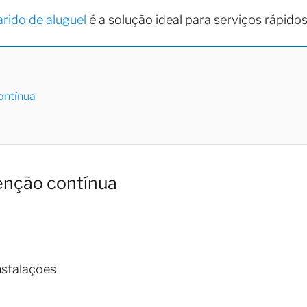
rido de aluguel
é a solução ideal para serviços rápidos 
ontínua
enção contínua
nstalações