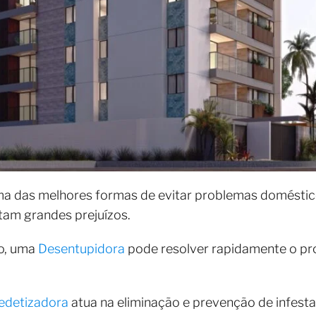
ma das melhores formas de evitar problemas domésti
tam grandes prejuízos.
o, uma
Desentupidora
pode resolver rapidamente o pr
edetizadora
atua na eliminação e prevenção de infest