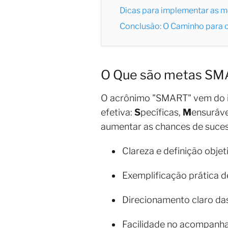
Dicas para implementar as
Conclusão: O Caminho para
O Que são metas S
O acrônimo "SMART" vem do in
efetiva:
S
pecíficas,
M
ensuráve
aumentar as chances de suces
Clareza e definição obje
Exemplificação prática d
Direcionamento claro d
Facilidade no acompanh