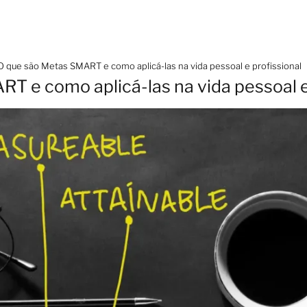
O que são Metas SMART e como aplicá-las na vida pessoal e profissional
T e como aplicá-las na vida pessoal e