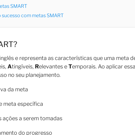
 metas SMART
 o sucesso com metas SMART
MART?
glês e representa as características que uma meta de
is,
A
tingíveis,
R
elevantes e
T
emporais. Ao aplicar essa
so no seu planejamento.
tiva da meta
e meta específica
as ações a serem tomadas
amento do progresso