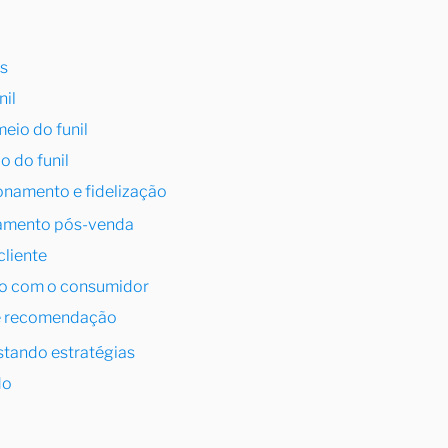
as
nil
eio do funil
o do funil
onamento e fidelização
onamento pós-venda
cliente
ão com o consumidor
o e recomendação
stando estratégias
do