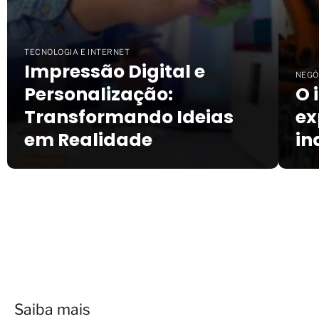
TECNOLOGIA E INTERNET
Impressão Digital e
NEGÓ
Personalização:
O 
Transformando Ideias
ex
em Realidade
in
Saiba mais