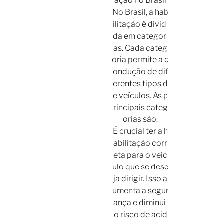
ação no Brasil
No Brasil, a hab
ilitação é dividi
da em categori
as. Cada categ
oria permite a c
ondução de dif
erentes tipos d
e veículos. As p
rincipais categ
orias são:
É crucial ter a h
abilitação corr
eta para o veíc
ulo que se dese
ja dirigir. Isso a
umenta a segur
ança e diminui
o risco de acid