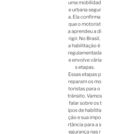
uma mobilidad
e urbana segur
a. Ela confirma
que o motorist
a aprendeu a di
rigir. No Brasil,
a habilitação é
regulamentada
e envolve vária
s etapas.
Essas etapas p
reparam os mo
toristas para o
trânsito. Vamos
falar sobre os t
ipos de habilita
ção e sua impo
rtância para a s
egurança nas r