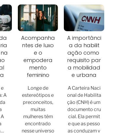
 da
Acompanha
A importânci
ria
ntes de luxo
a da habilit
 na
e o
ação como
ão
empodera
requisito par
al
mento
a mobilidad
ra
feminino
e urbana
 e
Longe de
A Carteira Naci
: A
estereótipos e
onal de Habilita
 da
preconceitos,
ção (CNH) é um
a
muitas
documento cru
 A
mulheres têm
cial. Ela permit
a
encontrado
e que as pesso
a…
nesse universo
as conduzam v