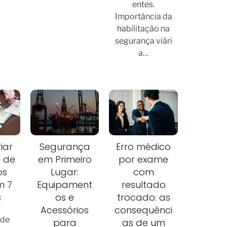
entes.
Importância da
habilitação na
segurança viári
a…
iar
Segurança
Erro médico
 de
em Primeiro
por exame
os
Lugar:
com
m 7
Equipament
resultado
s
os e
trocado: as
Acessórios
consequênci
 de
para
as de um