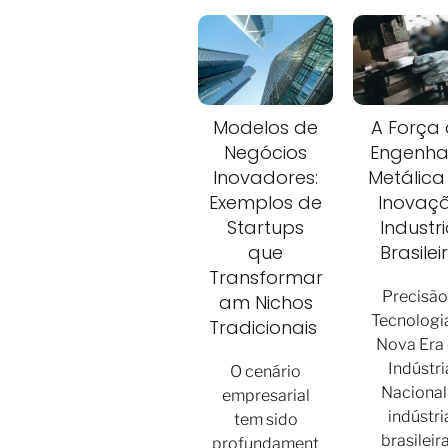
Modelos de
A Força
Negócios
Engenha
Inovadores:
Metálica
Exemplos de
Inovaç
Startups
Industri
que
Brasilei
Transformar
Precisão
am Nichos
Tecnologia
Tradicionais
Nova Era
Indústri
O cenário
Nacional
empresarial
indústri
tem sido
brasileir
profundament