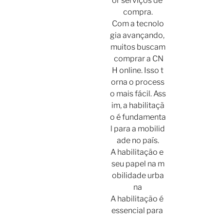
or serviços de
compra.
Com a tecnolo
gia avançando,
muitos buscam
comprar a CN
H online. Isso t
orna o process
o mais fácil. Ass
im, a habilitaçã
o é fundamenta
l para a mobilid
ade no país.
A habilitação e
seu papel na m
obilidade urba
na
A habilitação é
essencial para