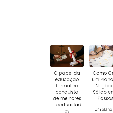
O papel da
Como Cr
educação
um Plano
formal na
Negóci
conquista
Sólido e
de melhores
Passo
oportunidad
Um plano
es