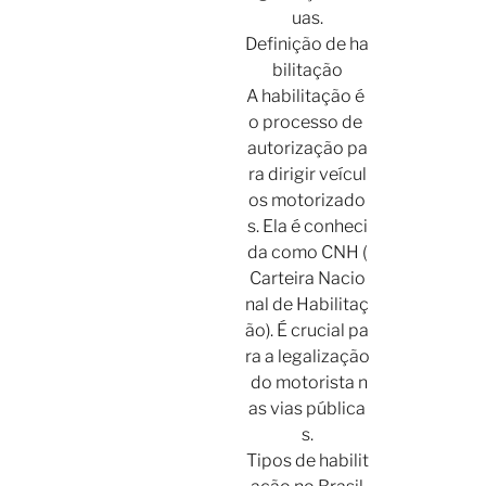
uas.
Definição de ha
bilitação
A habilitação é
o processo de
autorização pa
ra dirigir veícul
os motorizado
s. Ela é conheci
da como CNH (
Carteira Nacio
nal de Habilitaç
ão). É crucial pa
ra a legalização
do motorista n
as vias pública
s.
Tipos de habilit