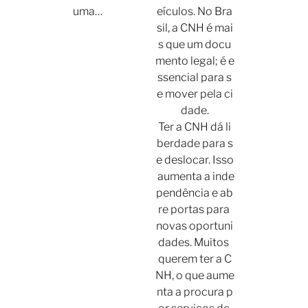
uma…
eículos. No Bra
sil, a CNH é mai
s que um docu
mento legal; é e
ssencial para s
e mover pela ci
dade.
Ter a CNH dá li
berdade para s
e deslocar. Isso
aumenta a inde
pendência e ab
re portas para
novas oportuni
dades. Muitos
querem ter a C
NH, o que aume
nta a procura p